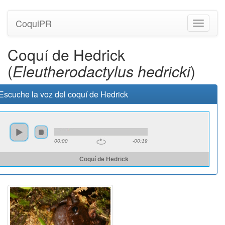
CoquiPR
Navegac
Coquí de Hedrick
(
Eleutherodactylus hedricki
)
Escuche la voz del coquí de Hedrick
00:00
-00:19
Coquí de Hedrick