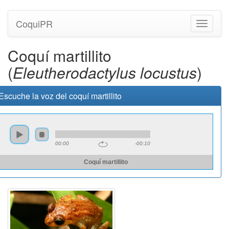
CoquiPR
Navegac
Coquí martillito
(
Eleutherodactylus locustus
)
Escuche la voz del coquí martillito
00:00
-00:10
Coquí martillito